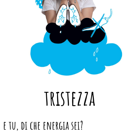
tristezza
rabbia
ansia
paura
paura
gioia
gioia
e tu, di che energia sei?