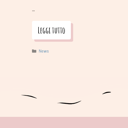
…
Leggi tutto
Categorie
News