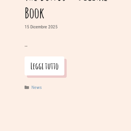
Book
15 Dicembre 2025
…
Leggi tutto
Categorie
News