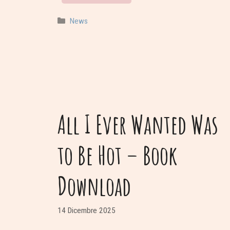
Categorie
News
All I Ever Wanted Was
to Be Hot – Book
Download
14 Dicembre 2025