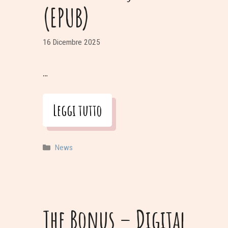
(EPUB)
16 Dicembre 2025
…
Leggi tutto
Categorie
News
The Bonus – Digital