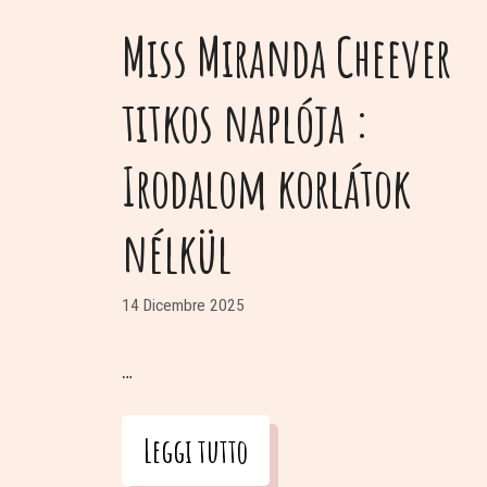
Miss Miranda Cheever
titkos naplója :
Irodalom korlátok
nélkül
14 Dicembre 2025
…
Leggi tutto