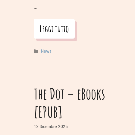
…
Leggi tutto
Categorie
News
The Dot – eBooks
[EPUB]
13 Dicembre 2025