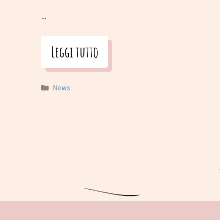
…
Leggi tutto
Categorie
News