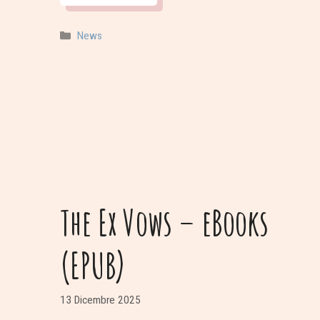
Categorie
News
The Ex Vows – eBooks
(EPUB)
13 Dicembre 2025