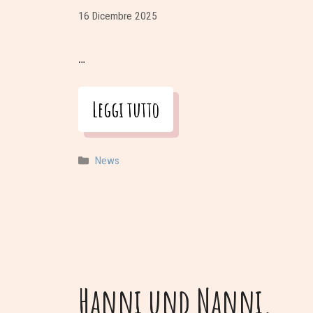
16 Dicembre 2025
…
Leggi tutto
Categorie
News
Hanni und Nanni.