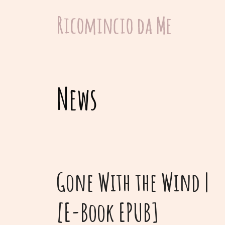
Vai
al
contenuto
News
Gone With the Wind |
[E-Book EPUB]