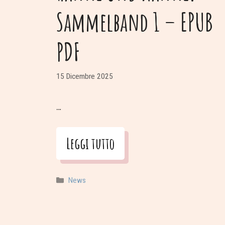
Sammelband 1 – EPUB
PDF
15 Dicembre 2025
…
Leggi tutto
Categorie
News