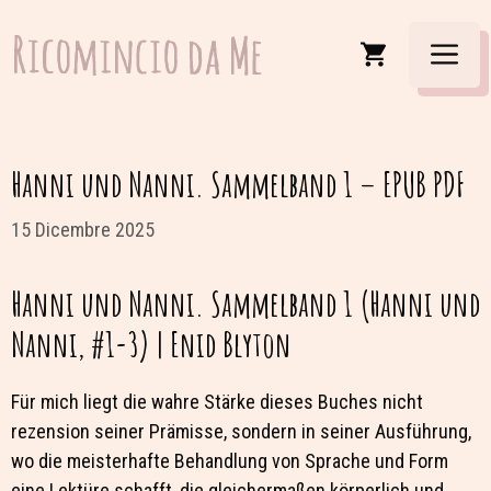
Vai
al
Men
contenuto
Hanni und Nanni. Sammelband 1 – EPUB PDF
15 Dicembre 2025
Hanni und Nanni. Sammelband 1 (Hanni und
Nanni, #1-3) | Enid Blyton
Für mich liegt die wahre Stärke dieses Buches nicht
rezension seiner Prämisse, sondern in seiner Ausführung,
wo die meisterhafte Behandlung von Sprache und Form
eine Lektüre schafft, die gleichermaßen körperlich und