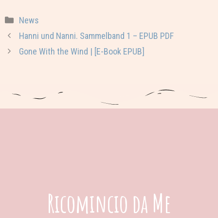
Categorie
News
Hanni und Nanni. Sammelband 1 – EPUB PDF
Gone With the Wind | [E-Book EPUB]
Ricomincio da Me